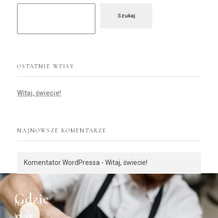
Szukaj
OSTATNIE WPISY
Witaj, świecie!
NAJNOWSZE KOMENTARZE
Komentator WordPressa
-
Witaj, świecie!
Gdzie
Nasze
nas
lokale